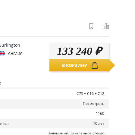
Burlington
133 240
₽
Англия
В КОРЗИНУ
И
C7S + C16 + C12
Посмотреть
1160
10 лет
дителя
Алюминий, Закаленное стекло