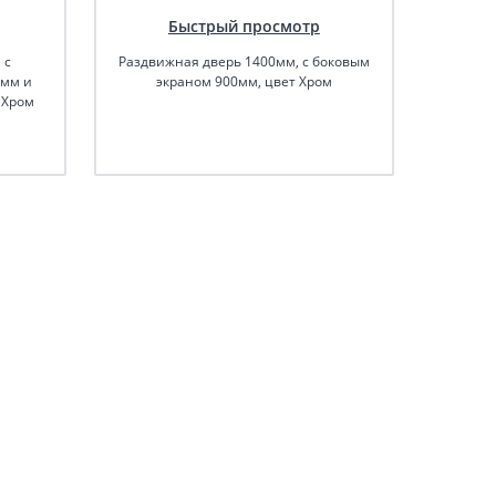
Быстрый просмотр
 с
Раздвижная дверь 1400мм, с боковым
Раздви
0мм и
экраном 900мм, цвет Хром
э
 Хром