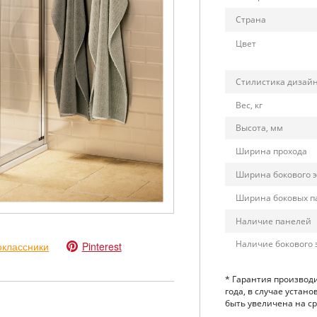
Страна
Цвет
Стилистика дизай
Вес, кг
Высота, мм
Ширина прохода
Ширина бокового 
Ширина боковых п
Наличие панелей
Наличие бокового 
классники
Pinterest
* Гарантия производ
года, в случае устан
быть увеличена на сро