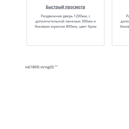
Быстрый просмотр
Раздвижная дверь 1200мм, с
Р
дополнительной панелью 300мм и
допо
боковым экраном 800мм, цвет Хром
боко
int(1869) string(0) ""