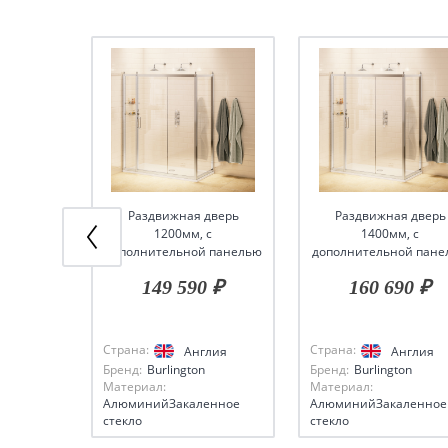
Раздвижная дверь
Раздвижная дверь
1200мм, с
1400мм, с
дополнительной панелью
дополнительной пане
300мм и боковым экраном
300мм и боковым экр
149 590 ₽
160 690 ₽
800мм, цвет Хром
800мм, цвет Хром
Страна:
Страна:
Англия
Англия
Бренд:
Burlington
Бренд:
Burlington
Материал:
Материал:
АлюминийЗакаленное
АлюминийЗакаленное
стекло
стекло