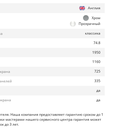
Англия
Хром
Прозрачный
классика
на
74.8
1950
1160
725
экрана
335
анелей
да
да
экрана
ителя. Наша компания предоставляет гарантию сроком до 1
овки мастерами нашего сервисного центра гарантия может
к до 3 лет.