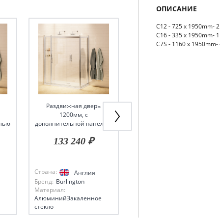
ОПИСАНИЕ
C12 - 725 x 1950mm- 2
C16 - 335 x 1950mm- 1
C7S - 1160 x 1950mm- 
Раздвижная дверь
Раздвижная дверь
1200мм, с
1400мм, с боковым
лью
дополнительной панелью
экраном 900мм, цвет Хром
аном
300мм и боковым экраном
133 240 ₽
136 330 ₽
760мм, цвет Хром
Страна:
Страна:
Англия
Англия
Бренд:
Burlington
Бренд:
Burlington
Материал:
Материал:
АлюминийЗакаленное
АлюминийЗакаленное
стекло
стекло