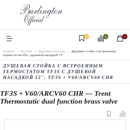
0
0
0
Главная
Каталог
Душевые системы
Душевая стойка c встроенным
термостатом tf3s c душевой насадкой 12''
ДУШЕВАЯ СТОЙКА C ВСТРОЕННЫМ
ТЕРМОСТАТОМ TF3S C ДУШЕВОЙ
НАСАДКОЙ 12'', TF3S + V60/ARCV60 CHR
TF3S + V60/ARCV60 CHR — Trent
Thermostatic dual function brass valve