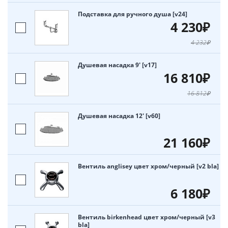
Подставка для ручного душа [v24]
4 230₽
4 232₽
Душевая насадка 9' [v17]
16 810₽
16 812₽
Душевая насадка 12' [v60]
21 160₽
Вентиль anglisey цвет хром/черный [v2 bla]
6 180₽
Вентиль birkenhead цвет хром/черный [v3
bla]