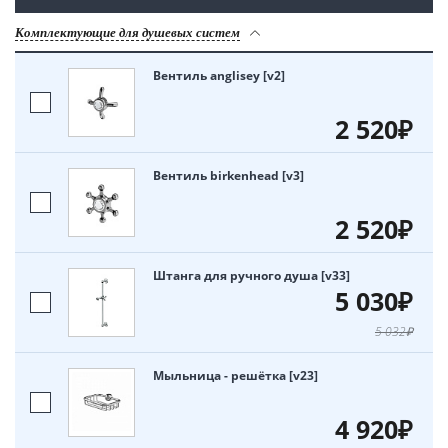
Комплектующие для душевых систем
Вентиль anglisey [v2]
2 520₽
Вентиль birkenhead [v3]
2 520₽
Штанга для ручного душа [v33]
5 030₽
5 032₽
Мыльница - решётка [v23]
4 920₽