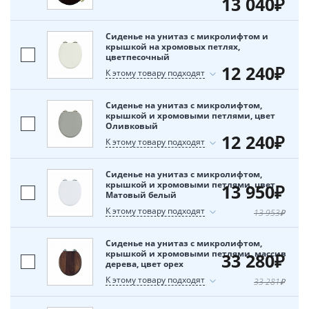
13 040₽
Сиденье на унитаз с микролифтом и
крышкой на хромовых петлях,
цветпесочный
12 240₽
К этому товару подходят
Сиденье на унитаз с микролифтом,
крышкой и хромовыми петлями, цвет
Оливковый
12 240₽
К этому товару подходят
Сиденье на унитаз с микролифтом,
крышкой и хромовыми петлями, цвет
13 950₽
Матовый белый
К этому товару подходят
13 953₽
Сиденье на унитаз с микролифтом,
крышкой и хромовыми петлями, массив
33 280₽
дерева, цвет орех
К этому товару подходят
33 281₽