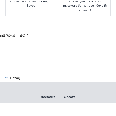
Унитаз-моноблок Burlington
Унитаз для низкого и
Savoy
высокого бачка, цвет белый/
золотой
int(765) string(0) ""
Назад
Доставка
Оплата
Гарантии и возврат
Контакты
Пользовательское соглашение