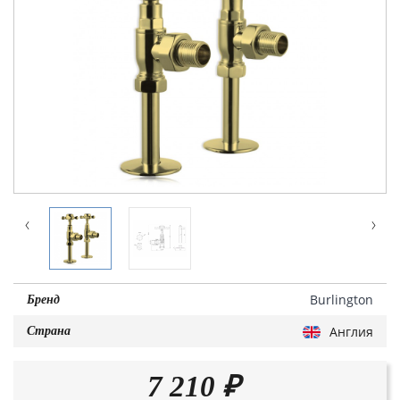
Burlington
Бренд
Англия
Страна
7 210
₽