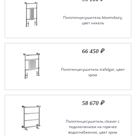
Полотенцесушитель bloomsbury,
цвет никель
66 450 ₽
Полотенцесушитель trafalgar, цвет
хром
58 670 ₽
Полотенцесушитель cleaver с
подключением на горячее
водоснабжение, цвет хром