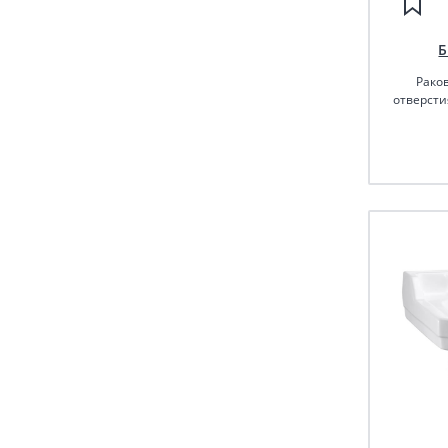
Б
Раков
отверсти