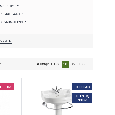
именения
ля монтажа
ля смесителя
Выводить по:
е
18
36
108
ПЕЦЦЕНА
ТЦ ROOMER
ТЦ ГРАНД
ХИМКИ