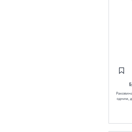
Б
Раковина
одним, 
полоте