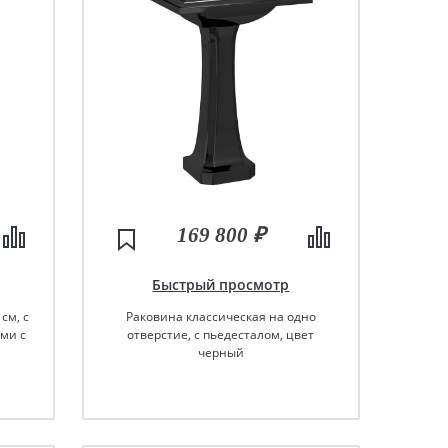
169 800 ₽
Быстрый просмотр
см, с
Раковина классическая на одно
ями с
отверстие, с пьедесталом, цвет
черный
елый