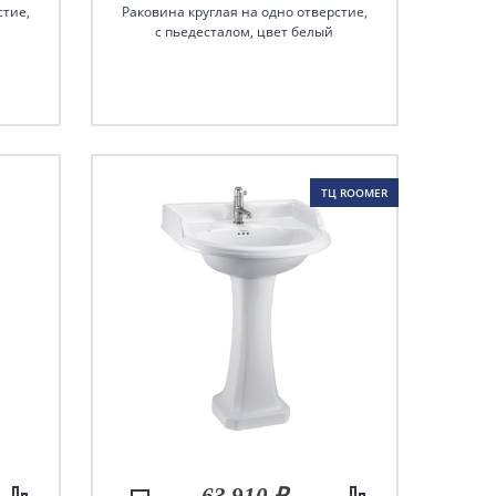
стие,
Раковина круглая на одно отверстие,
с пьедесталом, цвет белый
ТЦ ROOMER
63 910 ₽