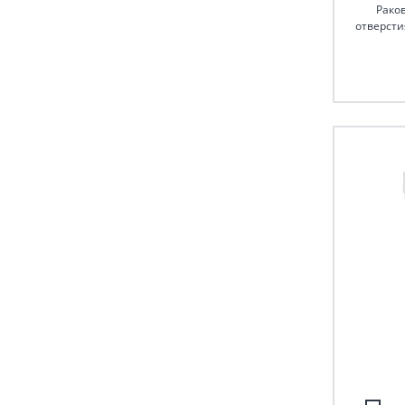
Рако
отверсти