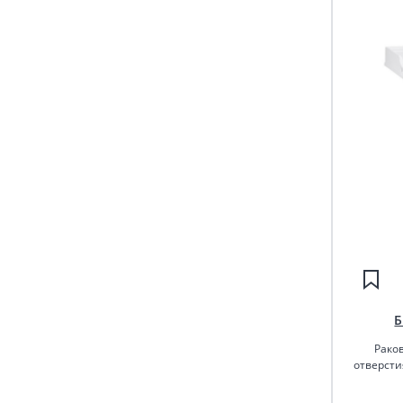
Б
Рако
отверсти