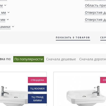
мм
Область пр
 мм
Отверстия д
 мм
Отверстия д
рамики
ПОКАЗАТЬ
0
ТОВАРОВ
вка по:
По популярности
Сначала дешевые
Сначала дороги
СПЕЦЦЕНА
С
ТЦ ROOMER
ТЦ ГРАНД
ХИМКИ