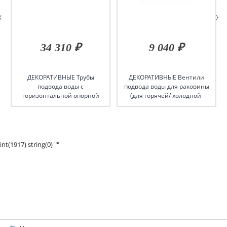
34 310 ₽
9 040 ₽
ДЕКОРАТИВНЫЕ Трубы
ДЕКОРАТИВНЫЕ Вентили
подвода воды с
подвода воды для раковины
горизонтальной опорной
(для горячей/ холодной-
рамой (Пара), цвет Хром
пара), цвет-хром/черный
int(1917) string(0) ""