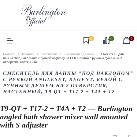
0
0
0
Главная
Каталог
Смесители
Смесители для ванн
Смеситель для
ванны "под наклоном" с ручкой Anglesey, REGENT, белой с ручным душем на 2
отверстия, настенный
СМЕСИТЕЛЬ ДЛЯ ВАННЫ "ПОД НАКЛОНОМ"
С РУЧКОЙ ANGLESEY, REGENT, БЕЛОЙ С
РУЧНЫМ ДУШЕМ НА 2 ОТВЕРСТИЯ,
НАСТЕННЫЙ, T9-QT + T17-2 + T4A + T2
T9-QT + T17-2 + T4A + T2 — Burlington
angled bath shower mixer wall mounted
with S adjuster