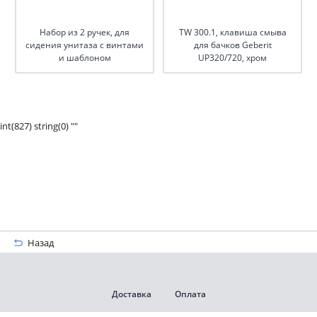
Набор из 2 ручек, для
TW 300.1, клавиша смыва
сидения унитаза с винтами
для бачков Geberit
и шаблоном
UP320/720, хром
int(827) string(0) ""
Назад
Доставка
Оплата