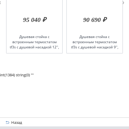
95 040 ₽
90 690 ₽
Душевая стойка c
Душевая стойка c
встроенным термостатом
встроенным термостатом
tf3s c душевой насадкой 12'',
tf3s c душевой насадкой 9'',
серия black
серия black
int(1384) string(0) ""
Назад