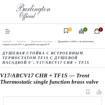
0
0
0
Главная
Каталог
Душевые системы
Душевая стойка c встроенным
термостатом tf1s c душевой насадкой 9''
ДУШЕВАЯ СТОЙКА C ВСТРОЕННЫМ
ТЕРМОСТАТОМ TF1S C ДУШЕВОЙ
НАСАДКОЙ 9'', V17/ARCV17 CHR + TF1S
V17/ARCV17 CHR + TF1S — Trent
Thermostatic single function brass valve