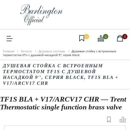
0
0
0
Главная
Каталог
Душевые системы
Душевая стойка c встроенным
термостатом tf1s c душевой насадкой 9'', серия black
ДУШЕВАЯ СТОЙКА C ВСТРОЕННЫМ
ТЕРМОСТАТОМ TF1S C ДУШЕВОЙ
НАСАДКОЙ 9'', СЕРИЯ BLACK, TF1S BLA +
V17/ARCV17 CHR
TF1S BLA + V17/ARCV17 CHR — Trent
Thermostatic single function brass valve