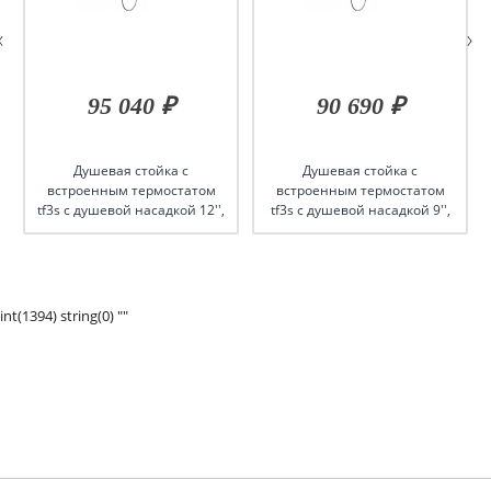
95 040 ₽
90 690 ₽
Душевая стойка c
Душевая стойка c
встроенным термостатом
встроенным термостатом
tf3s c душевой насадкой 12'',
tf3s c душевой насадкой 9'',
серия black
серия black
int(1394) string(0) ""