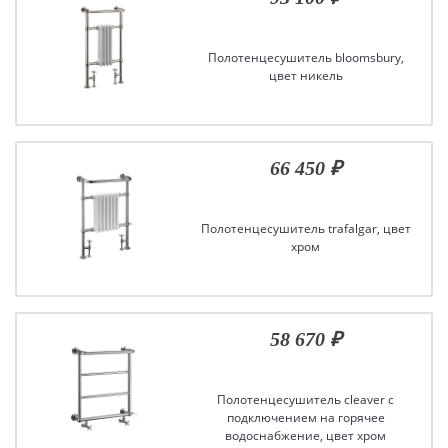
Полотенцесушитель bloomsbury,
цвет никель
66 450 ₽
Полотенцесушитель trafalgar, цвет
хром
58 670 ₽
Полотенцесушитель cleaver с
подключением на горячее
водоснабжение, цвет хром