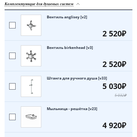
Комплектующие для душевых систем
Вентиль anglisey [v2]
2 520₽
Вентиль birkenhead [v3]
2 520₽
Штанга для ручного душа [v33]
5 030₽
5 032₽
Мыльница - решётка [v23]
4 920₽