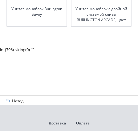
Унитаз-моноблок Burlington
Унитаз-моноблок с двойной
Savoy
системой слива
BURLINGTON ARCADE, цвет
белый
int(796) string(0) ""
Назад
Доставка
Оплата
Гарантии и возврат
Контакты