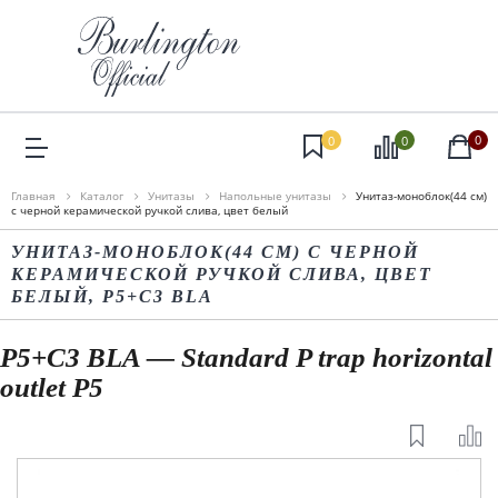
0
0
0
Главная
Каталог
Унитазы
Напольные унитазы
Унитаз-моноблок(44 cм)
с черной керамической ручкой слива, цвет белый
УНИТАЗ-МОНОБЛОК(44 CМ) С ЧЕРНОЙ
КЕРАМИЧЕСКОЙ РУЧКОЙ СЛИВА, ЦВЕТ
БЕЛЫЙ, P5+C3 BLA
P5+C3 BLA — Standard P trap horizontal
outlet P5