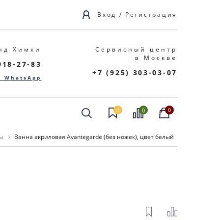
Вход
/
Регистрация
нд Химки
Сервисный центр
в Москве
918-27-83
+7 (925) 303-03-07
в WhatsApp
0
0
0
ы
Ванна акриловая Avantegarde (без ножек), цвет белый