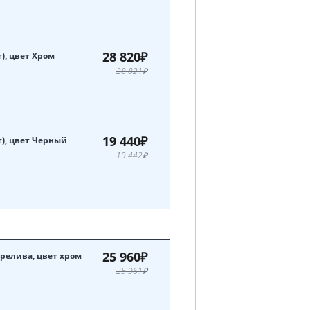
28 820₽
т), цвет Хром
28 821₽
19 440₽
т), цвет Черный
19 442₽
25 960₽
релива, цвет хром
25 961₽