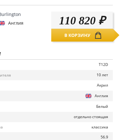
Burlington
110 820
₽
Англия
В КОРЗИНУ
И
T12D
10 лет
дителя
Акрил
Англия
Белый
отдельно стоящая
классика
на
56.9