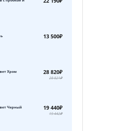
22 190₽
 с пробкой и
13 500₽
ль
28 820₽
цвет Хром
28 821₽
19 440₽
 цвет Черный
19 442₽