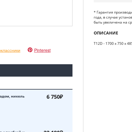
* Гарантия производ
года, в случае устан
быть увеличена на сро
ОПИСАНИЕ
T12D - 1700 x 750 x 4
классники
Pinterest
6 750₽
одом, никель