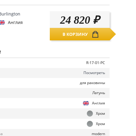
Burlington
24 820
₽
Англия
В КОРЗИНУ
И
R-17-01-PC
Посмотреть
для раковины
Латунь
Англия
Хром
Хром
modern
на