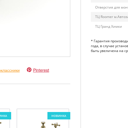
Отверстия для мо
ТЦ Roomer м.Автоз
ТЦ Гранд Химки
* Гарантия производ
года, в случае устан
быть увеличена на сро
классники
Pinterest
ИНКА
НОВИНКА
НОВИНКА