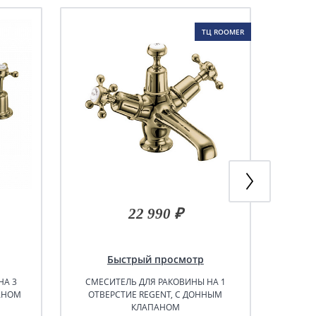
ТЦ ROOMER
22 990 ₽
Быстрый просмотр
НА 3
СМЕСИТЕЛЬ ДЛЯ РАКОВИНЫ НА 1
ДЕКОРА
АНОМ
ОТВЕРСТИЕ REGENT, С ДОННЫМ
гори
КЛАПАНОМ